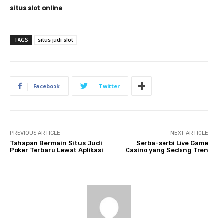
situs slot online
.
TAGS
situs judi slot
Facebook
Twitter
PREVIOUS ARTICLE
NEXT ARTICLE
Tahapan Bermain Situs Judi
Serba-serbi Live Game
Poker Terbaru Lewat Aplikasi
Casino yang Sedang Tren