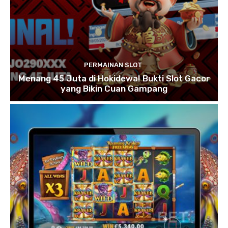
PERMAINAN SLOT
Menang 45 Juta di Hokidewa! Bukti Slot Gacor
yang Bikin Cuan Gampang