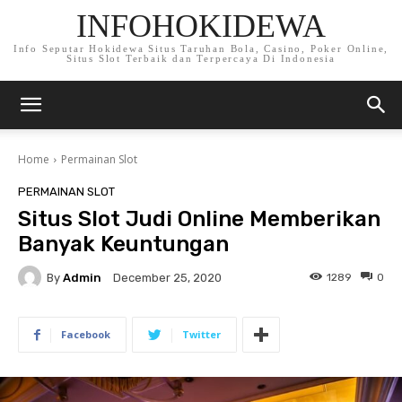
INFOHOKIDEWA
Info Seputar Hokidewa Situs Taruhan Bola, Casino, Poker Online,
Situs Slot Terbaik dan Terpercaya Di Indonesia
Home
Permainan Slot
PERMAINAN SLOT
Situs Slot Judi Online Memberikan
Banyak Keuntungan
By
Admin
1289
0
December 25, 2020
Facebook
Twitter