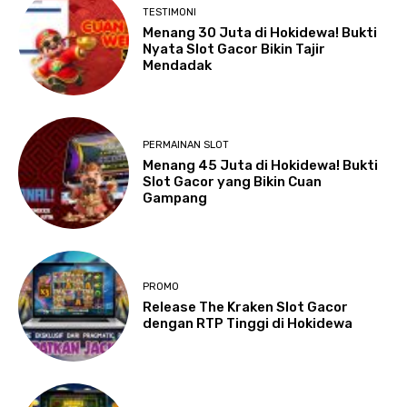
TESTIMONI
Menang 30 Juta di Hokidewa! Bukti
Nyata Slot Gacor Bikin Tajir
Mendadak
PERMAINAN SLOT
Menang 45 Juta di Hokidewa! Bukti
Slot Gacor yang Bikin Cuan
Gampang
PROMO
Release The Kraken Slot Gacor
dengan RTP Tinggi di Hokidewa