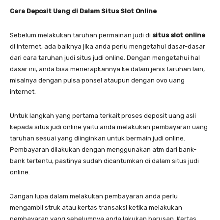
Cara Deposit Uang di Dalam Situs Slot Online
Sebelum melakukan taruhan permainan judi di
situs slot online
di internet, ada baiknya jika anda perlu mengetahui dasar-dasar
dari cara taruhan judi situs judi online. Dengan mengetahui hal
dasar ini, anda bisa menerapkannya ke dalam jenis taruhan lain,
misalnya dengan pulsa ponsel ataupun dengan ovo uang
internet.
Untuk langkah yang pertama terkait proses deposit uang asli
kepada situs judi online yaitu anda melakukan pembayaran uang
taruhan sesuai yang diinginkan untuk bermain judi online.
Pembayaran dilakukan dengan menggunakan atm dari bank-
bank tertentu, pastinya sudah dicantumkan di dalam situs judi
online.
Jangan lupa dalam melakukan pembayaran anda perlu
mengambil struk atau kertas transaksi ketika melakukan
pembayaran yang sebelumnya anda lakukan barusan. Kertas