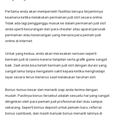
Pertama anda akan memperoleh fasilitas berupa terjaminnya
keamana ketika melakukan permainan judi slot secara online.
Tidak ada lagi pengganggu masuk ke dalam permainan judi slot
anda sperti kecurangan dari para cheater atau aparat perusak
permainan atau kesenangan yang merazia para pemain judi
online di internet.
Untuk yang kedua, anda akan merasakan sensasi seperti
bermain judi di casino karena tampilan serta grafik game sangat
baik. Jadi anda bisa betah bermain judi slot dengan durasi yang
sangat lama tanpa mengalami sakit kepala ketika menghadapi
layar secara terus menerus saat melakukan taruhan slot.
Bonus-bonus besar dan menarik siap anda terima dengan
mudah. Pastinya bonus tersebut adalah sesuatu hal yang sangat
diinginkan oleh para pemain judi profesional dari dulu sampai
sekarang. Seperti bonus deposit untuk pemain baru, referral,
bonus cashback, dan masih banyak bonus menarik lainnya di