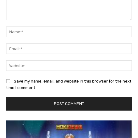
Comment:
Na
Ema
Web
Save my name, email, and website in this browser for the next
time I comment.