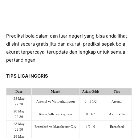
Prediksi bola dalam dan luar negeri yang bisa anda lihat
di sini secara gratis jitu dan akurat, prediksi sepak bola
akurat terpercaya, terupdate dan lengkap untuk semua
pertandingan.
TIPS LIGA INGGRIS
Date
Match
Asian Odds
Tips
28 May
Arsenal
vs
Wolverhampton
0 : 1 1/2
Arsenal
22:30
28 May
Aston Villa
vs
Brighton
0 : 1/2
Aston Villa
22:30
28 May
Brentford
vs
Manchester City
1/2 : 0
Brentford
22:30
28 May