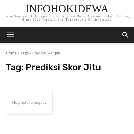
INFOHOKIDEWA
Info Seputar Hokidewa Situs Taruhan Bola, Casino, Poker Online,
Situs Slot Terbaik dan Terpercaya Di Indonesia
Home
Tags
Prediksi Skor Jitu
Tag:
Prediksi Skor Jitu
No posts to display