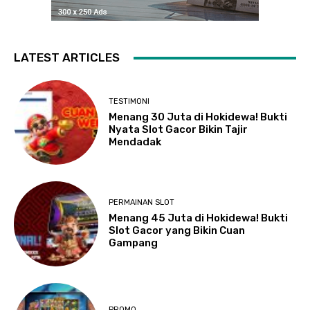
LATEST ARTICLES
TESTIMONI
Menang 30 Juta di Hokidewa! Bukti
Nyata Slot Gacor Bikin Tajir
Mendadak
PERMAINAN SLOT
Menang 45 Juta di Hokidewa! Bukti
Slot Gacor yang Bikin Cuan
Gampang
PROMO