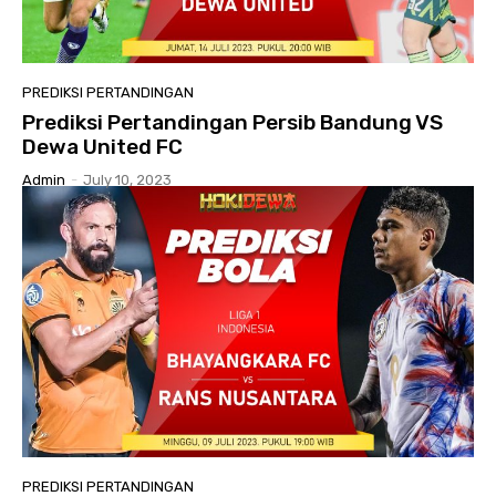
PREDIKSI PERTANDINGAN
Prediksi Pertandingan Persib Bandung VS
Dewa United FC
Admin
-
July 10, 2023
PREDIKSI PERTANDINGAN