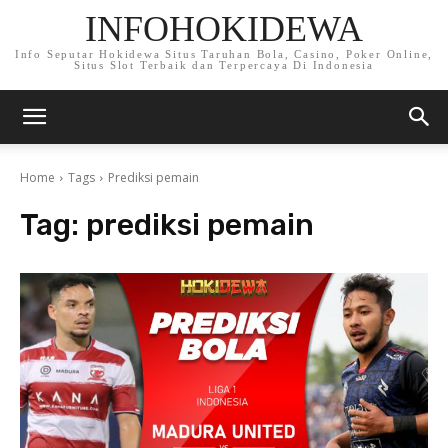
INFOHOKIDEWA
Info Seputar Hokidewa Situs Taruhan Bola, Casino, Poker Online,
Situs Slot Terbaik dan Terpercaya Di Indonesia
Home
Tags
Prediksi pemain
Tag:
prediksi pemain