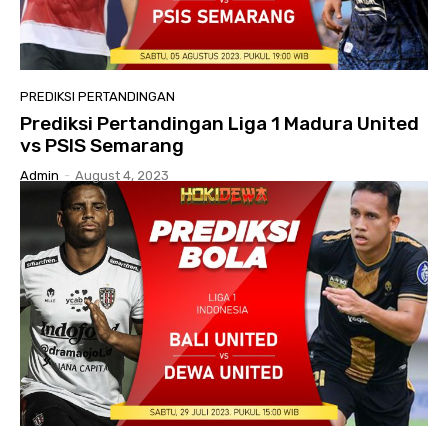
PREDIKSI PERTANDINGAN
Prediksi Pertandingan Liga 1 Madura United
vs PSIS Semarang
Admin
-
August 4, 2023