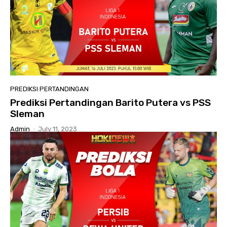
PREDIKSI PERTANDINGAN
Prediksi Pertandingan Barito Putera vs PSS
Sleman
Admin
-
July 11, 2023