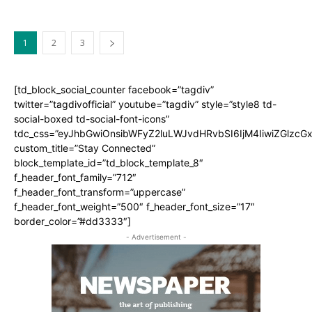
1
2
3
[td_block_social_counter facebook=”tagdiv”
twitter=”tagdivofficial” youtube=”tagdiv” style=”style8 td-
social-boxed td-social-font-icons”
tdc_css=”eyJhbGwiOnsibWFyZ2luLWJvdHRvbSI6IjM4IiwiZGlz
custom_title=”Stay Connected”
block_template_id=”td_block_template_8″
f_header_font_family=”712″
f_header_font_transform=”uppercase”
f_header_font_weight=”500″ f_header_font_size=”17″
border_color=”#dd3333″]
- Advertisement -