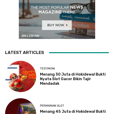
LATEST ARTICLES
TESTIMONI
Menang 30 Juta di Hokidewa! Bukti
Nyata Slot Gacor Bikin Tajir
Mendadak
PERMAINAN SLOT
Menang 45 Juta di Hokidewa! Bukti